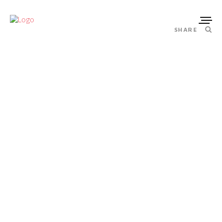
SHARE
Juin 18, 2019
TOUL’HOUSE MAI 2019
PUBLICATIONS
in category