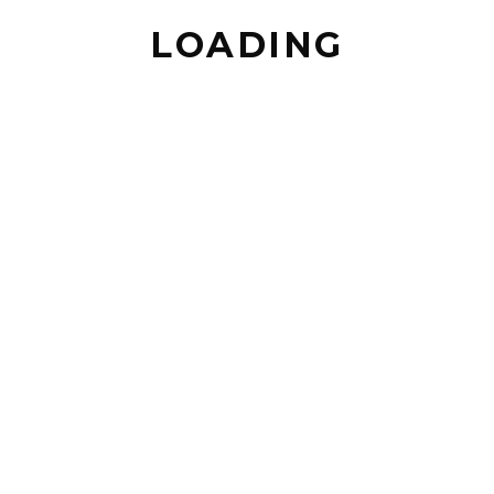
NOM *
LOADING
EMAIL *
MESSAGE *
… OU VENEZ NOUS VOIR