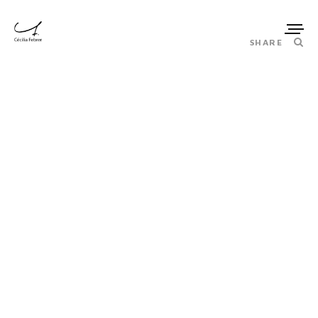
SHARE
Portfolio
BAR
Bar
BISTROT