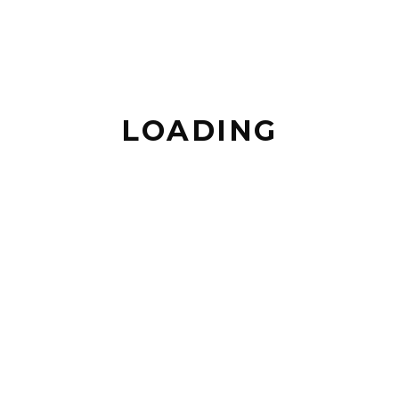
DES
HALLES
LOADING
Bar
HOUSTON
BAR LE
VICTOR