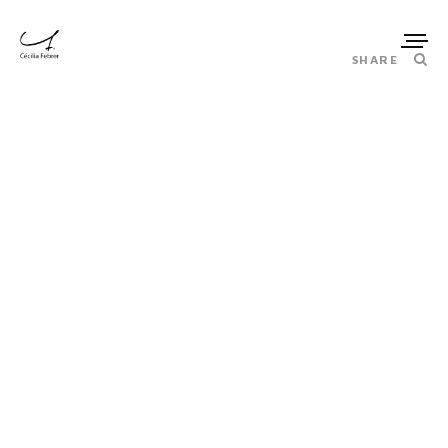
SHARE
Comblesl
AMÉNAGE
PROJET
Rénover intégralement le dernier étage d’une maison de
maitre
Faire communiquer 3 espaces pour créer une suite
parentale
Reproduire le décor d’un intérieur noble pour garder une
uniformité avec les étages inférieurs