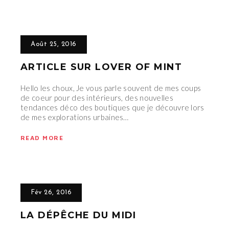
Août 25, 2016
ARTICLE SUR LOVER OF MINT
Hello les choux, Je vous parle souvent de mes coups
de coeur pour des intérieurs, des nouvelles
tendances déco des boutiques que je découvre lors
de mes explorations urbaines…
READ MORE
Fév 26, 2016
LA DÉPÊCHE DU MIDI